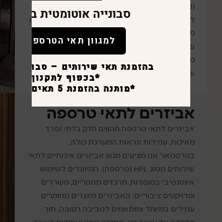
(טרספה), הידוע בעמידותו יוצאת הדופן בפני מים,
סבונייה אוטומטית במתנה
לחות, ונדליזם ושימוש אינטנסיבי. הבחירה במוצרינו
מבטיחה לכם לא רק פונקציונליות וסדר, אלא גם
למגוון תאי הטרספה
שקט נפשי בזכות תחזוקה קלה, שמירה על היגיינה
מקסימלית ומראה אסתטי ומרשים שנשמר לאורך
בהזמנת תאי שירותים – סבונייה לכ
שנים.
*בכפוף לתקנון
*מותנה בהזמנת 5 תאים ומעלה.
אביזרים לתאי טרספה
אביזרים לתאי טרספה מהווים חלק בלתי נפרד
מאיכות, עמידות ונראות המערכת כולה.
בטרסטאר אנו מציעים מגוון אביזרים איכותיים לתאי
שירותים מסוג HPL (טרספה), המיועדים לשימוש
אינטנסיבי במוסדות, מרכזים מסחריים, משרדים
ופרויקטים ציבוריים. האביזרים מיוצרים מחומרים
עמידים במיוחד ומותאמים לסביבה רטובה, תוך