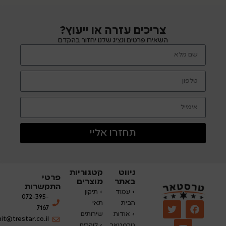
צריכים עזרה או ייעוץ?
השאירו פרטים ונציג שלנו יחזור בהקדם
תחזרו אליי
ניווט
קטגוריות
פרטי
באתר
מוצרים
התקשרות
›
עמוד
› תיקון
072-395-
הבית
תאי
7167
› אודות
שירותים
nit@trestar.co.il
טרסטאר
›
לוקרים