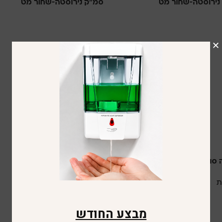
נירוסטה-שחור מט
סמ”ק נירוסטה-שחור מט
ת
סבוניות
 500 סמ”ק-שקוף
מתקן סבון נוזלי 800 סמ”ק
איטלקי-שקוף
ת
סבוניות
מבצע החודש