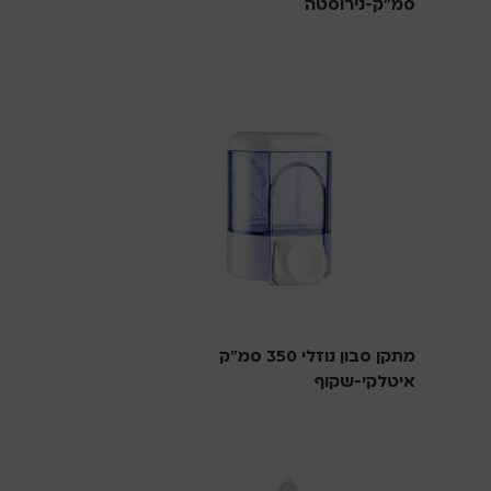
סמ”ק-נירוסטה
סבוניות
מתקן סבון נוזלי 350 סמ”ק
איטלקי-שקוף
סבוניות