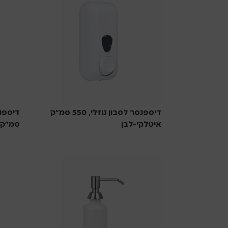
דיספנסר לסבון נוזלי, 550 סמ”ק
איטלקי-לבן
סמ”ק-
סבוניות
סבוניו