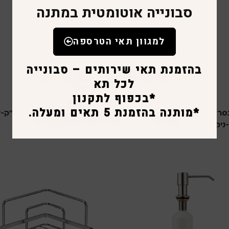
סבונייה אוטומטית במתנה
למגוון תאי הטרספה
בהזמנת תאי שירותים – סבונייה
לכל תא
*בכפוף לתקנון
*מותנה בהזמנת 5 תאים ומעלה.
דיספנסר לסבון נוזלי 500
סבוניה אלקטרונית 800 סמ”ק-לבן
ניקל
סבוניות
ת