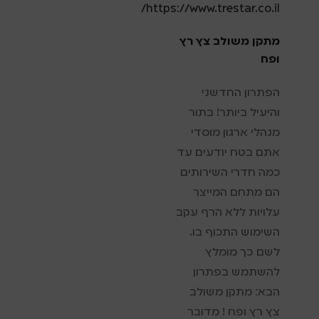
https://www.trestar.co.il/
מתקן משולב צץ רץ
ופח
הפתרון החדשני
והיעיל ביותר! בתור
מנהלי ארגון מוסדי
אתם בטח יודעים עד
כמה חדרי השירותים
הם מתחם המייצר
עלויות ללא הרף עקב
השימוש התכוף בו.
לשם כך מומלץ
להשתמש בפתרון
הבא: מתקן משולב
צץ רץ ופח ! מדובר