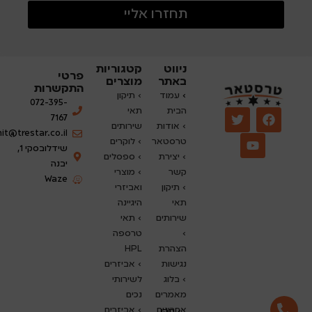
תחזרו אליי
ניווט
קטגוריות
פרטי
באתר
מוצרים
התקשרות
›
עמוד
› תיקון
072-395-
הבית
תאי
7167
› אודות
שירותים
nit@trestar.co.il
טרסטאר
›
לוקרים
שידלובסקי 1,
› יצירת
› ספסלים
יבנה
קשר
› מוצרי
Waze
› תיקון
ואביזרי
תאי
היגיינה
שירותים
› תאי
›
טרספה
הצהרת
HPL
נגישות
› אביזרים
›
בלוג
לשירותי
מאמרים
נכים
אחרונים
› אביזרים