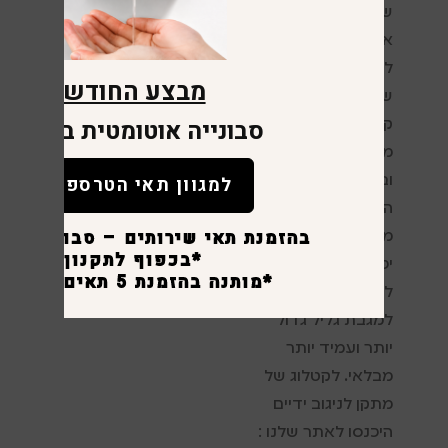
שתדעו שיש הבדל
אם המתקן מיועד
לשירותים ציבוריים
מבצע החודש
של חנות, מסעדה,
סבונייה אוטומטית במתנה
קניון או בית חולים
מאחר שבבית חולים
למגוון תאי הטרספה
ובקניון מכיוון שכמות
האנשים הנכנסים
בהזמנת תאי שירותים – סבונייה לכ
מדי יום לשירותים
*בכפוף לתקנון
יכול להגיע למאות יש
*מותנה בהזמנת 5 תאים ומעלה.
לבחור במתקן
למגבת גליל גדול
יותר ועמיד יותר
מבלאי. לקטלוג של
מתקן לניגוב ידיים
היכנסו לאתר שלנו :