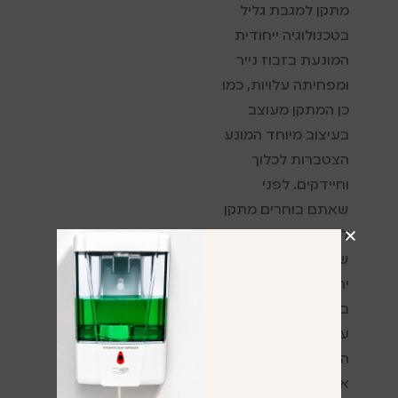
מתקן למגבת גליל
בטכנולוגיה ייחודית
המונעת בזבוז נייר
ומפחיתה עלויות, כמו
כן המתקן מעוצב
בעיצוב מיוחד המונע
הצטברות לכלוך
וחיידקים. לפני
שאתם בוחרים מתקן
למגבת גליל חשוב
שתוודאו איזה מתקן
יהיה הכי נכון עבור
בית העסק שלכם או
עבור השירותים
הציבוריים שאותו
אתם מנהלים חשוב