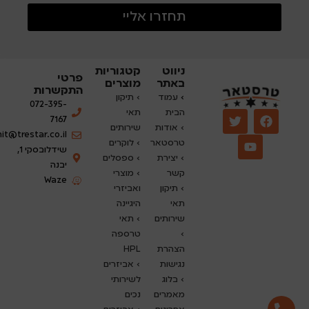
תחזרו אליי
ניווט
קטגוריות
פרטי
באתר
מוצרים
התקשרות
›
עמוד
› תיקון
072-395-
הבית
תאי
7167
› אודות
שירותים
nit@trestar.co.il
טרסטאר
›
לוקרים
שידלובסקי 1,
› יצירת
› ספסלים
יבנה
קשר
› מוצרי
Waze
› תיקון
ואביזרי
תאי
היגיינה
שירותים
› תאי
›
טרספה
הצהרת
HPL
נגישות
› אביזרים
›
בלוג
לשירותי
מאמרים
נכים