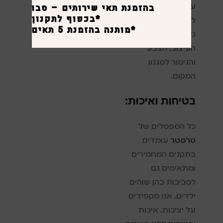
בהזמנת תאי שירותים – סבונייה לכ
על מראה נקי ואחיד
*בכפוף לתקנון
לאורך זמן. בנוסף,
*מותנה בהזמנת 5 תאים ומעלה.
ניתן להתאים את
העיצוב, הצבע
והגימור לסגנון
המקום.
בטיחות ואיכות:
כל הספסלים של
טרסטר
עומדים
בתקנים המחמירים
ומתאימים גם
לסביבות בהן שוהים
ילדים. אנו מקפידים
על יציבות, איכות