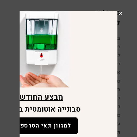
ספסלים
למלתחות:
בתכנון
ספסלים
למלתחות יש
להתחשב בתנאי
לחות ובשימוש יומיומי
אינטנסיבי. אנו
מבצעים מדידות
במקום ודואגים
מבצע החודש
להתאמה מלאה
סבונייה אוטומטית במתנה
לחלל. הספסלים
מיוצרים מחומרים
עמידים בפני שחיקה
למגוון תאי הטרספה
ולחות, תוך שמירה