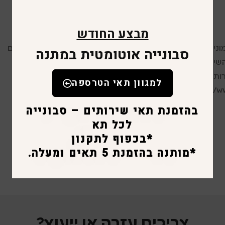
מבצע החודש
טין רב בתחום זה, אנו מעניקים שירות לאלפי לקוחות קבועים
סבונייה אוטומטית במתנה
רות המקצועי, האיכות והמחירים. אצלנו באתר תוכלו למצוא
ים, אביזרי שירותים, אבזור לשירותי נכים, ספסלים, לוקרים
למגוון תאי הטרספה
ועוד… היכנסו לאתר שלנו בכתובת: https://www.trestar.co.il/ או צרו קשר במספר 03-5445775 ונשמח לעזור
בהזמנת תאי שירותים – סבונייה
לכל תא
*בכפוף לתקנון
*מותנה בהזמנת 5 תאים ומעלה.
צריכים עזרה או ייעוץ?