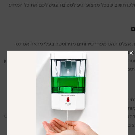
כן חשוב שבכל מקצוע יגיע למקום ויעניק לכם את כל המידע
ם
, אצלנו תהנו מפחי שירותים מנירוסטה בעלי מראה אסתטי
חים של 80 ליטר, פח שובך, פחי נדל, מתקן מגבות נייר ננעל + אשפתון בתוך הקיר ומתקן
ת ומראה מעוצב ויפה מתקבלים בעזרת שילוב הפחים במקום הנכון
תים | פחים ליד כיור רוכשים רק בחברת טרסטאר.
רטיים, הם מספקים שירות במשך כל שעות היממה לעוברים
מות גדולה של תאי שירותים, פחים גדולים לזריקת האשפה
להשתמש בציוד מותאם לשירותיים ציבוריים, כמו מתקנים לייבוש
ציבורים | פחים לשירותים | פחים ליד כיור ועוד… כל זאת ועוד