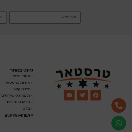
ניווט באתר
›
עמוד הבית
› אודות טרסטאר
› יצירת קשר
› תיקון תאי שירותים
› הצהרת נגישות
›
בלוג
מאמרים אחרונים
› תקן שירותי נכים