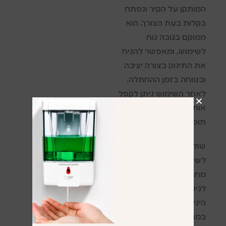
המותקן על הקיר ונפתח
בקלות בעת הצורך. הוא
ממוקם בגובה נוח
לשימוש, ומאפשר להניח
את התינוק בצורה יציבה
ובטוחה בזמן ההחתלה.
לאחר השימוש ניתן לקפל
אותו חזרה, כך שהוא אינו
תופס מקום מיותר בחלל.
שולחן ההחתלה מתוכנן
לשימוש אינטנסיבי, עשוי
מחומרים עמידים וקלים
לניקוי, ומספק פתרון
היגייני ונוח להורים
במרחבים ציבוריים.