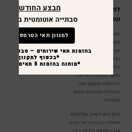
מבצע החודש
למה חשוב להתקין
סבונייה אוטומטית במתנה
שולחן החתלה?
למגוון תאי הטרספה
התקנת
משטח החתלה
משפרת משמעותית את
בהזמנת תאי שירותים – סבונייה לכ
חוויית המבקרים במקום,
*בכפוף לתקנון
במיוחד עבור הורים
*מותנה בהזמנת 5 תאים ומעלה.
לתינוקות. זהו פרמטר
חשוב בנוחות השירות,
בתדמית המקום ואף
בעמידה בציפיות הקהל
המודרני.
כיום נהוג לשלב שולחנות
החתלה גם בשירותי נשים
וגם בשירותי גברים, כדי