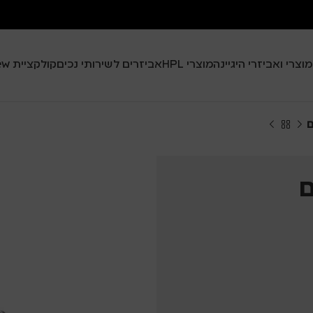
מוצרי ואביזרי היגיינה
מוצרי HPL
אביזרים לשירותי נכים
קולקציית Black View
ם
ם