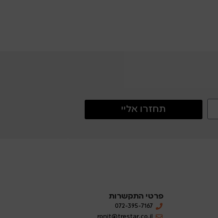
ווי תלייה
ו
תחזרו אליי
פרטי התקשרות
072-395-7167
ronit@trestar.co.il