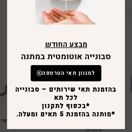
מבצע החודש
סבונייה אוטומטית במתנה
למגוון תאי הטרספה
בהזמנת תאי שירותים – סבונייה
לכל תא
*בכפוף לתקנון
*מותנה בהזמנת 5 תאים ומעלה.
וו תליה בודד יוקרתי
וו תלייה זוגי
ווי תלייה