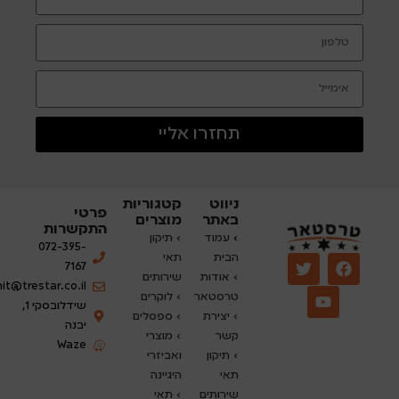
תחזרו אליי
ניווט
קטגוריות
פרטי
באתר
מוצרים
התקשרות
›
עמוד
› תיקון
072-395-
הבית
תאי
7167
› אודות
שירותים
nit@trestar.co.il
טרסטאר
›
לוקרים
שידלובסקי 1,
› יצירת
› ספסלים
יבנה
קשר
› מוצרי
Waze
› תיקון
ואביזרי
תאי
היגיינה
שירותים
› תאי