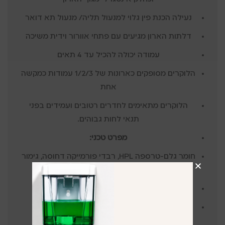
נעילה הכנת פין גלוי למנעול תליה/ מנעול תא דואר
דלתות הארון מגיעים עם פתחי אוורור וידית משיכה
עמודה יכולה להכיל עד 4 תאים
הלוקרים מסופקים כארונות של 1/2/3 עמודות כמקשה
אחת
הלוקרים מתאימים לחדרים רטובים ועמידים בפני
תנאי לחות גבוהים.
מפרט טכני:
חומר גלם-טרספה HPL,
רבדי פורמייקה דחוסה, גימור
הדלתות מגיע בצבעים לפי בחירה.
רוחב עמודה – 30 ס”מ
עומק עמודה – 40 ס”מ