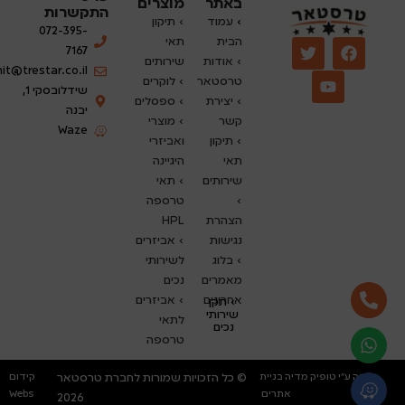
באתר
מוצרים
התקשרות
›
עמוד
› תיקון
072-395-
הבית
תאי
7167
› אודות
שירותים
nit@trestar.co.il
טרסטאר
›
לוקרים
שידלובסקי 1,
› יצירת
› ספסלים
יבנה
קשר
› מוצרי
Waze
› תיקון
ואביזרי
תאי
היגיינה
שירותים
› תאי
›
טרספה
הצהרת
HPL
נגישות
› אביזרים
›
בלוג
לשירותי
מאמרים
נכים
אחרונים
› אביזרים
› תקן
שירותי
לתאי
נכים
טרספה
נבנה ע"י טופיק מדיה בניית
קידום
© כל הזכויות שמורות לחברת טרסטאר
אתרים
Webs
2026