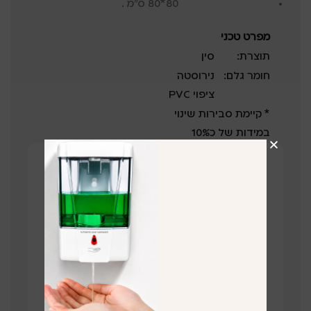
80*80 ס"מ .
מפרט טכני
תוצרת:
סין
חומר גלם:
נירוסטה
ציפוי PVC
* קיימת סבירות שינוי
במידות של כ10%
קבלו הצעת מחיר על המוצר!
השאירו פרטים ונציג שלנו יחזור בהקדם
תחזרו אליי