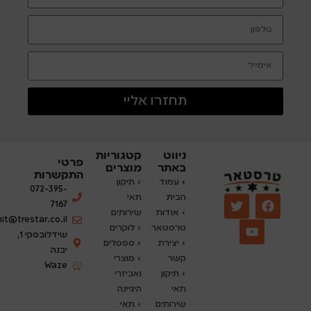
תחזרו אליי
ניווט
קטגוריות
פרטי
באתר
מוצרים
התקשרות
›
עמוד
› תיקון
072-395-
הבית
תאי
7167
› אודות
שירותים
nit@trestar.co.il
טרסטאר
›
לוקרים
שידלובסקי 1,
› יצירת
› ספסלים
יבנה
קשר
› מוצרי
Waze
› תיקון
ואביזרי
תאי
היגיינה
שירותים
› תאי