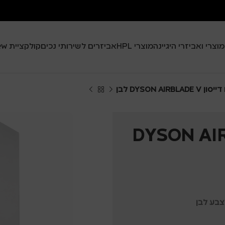
מוצרי ואביזרי היגיינה
מוצרי HPL
אביזרים לשירותי נכים
קולקציית Black View
DYSON AIRBL לבן
יסון DYSON AIRBLADE