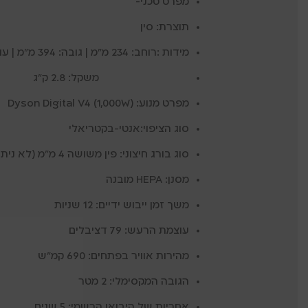
מפרט טכני-
תוצרת: סין
מידות :רוחב: ‎234 מ”מ | גובה: ‎394 מ”מ | עומק: ‎100 מ”מ
משקל: ‎2.8 ק”ג
מפרט מנוע: Dyson Digital V4 (1,000W)
סוג הציפוי:אנטי-בקטריאלי
סוג בורג חיצוני: פין משושה 4 מ”מ (לא ניתן לפתיחה).
מסנן: HEPA מובנה
משך זמן ייבוש ידיים: 12 שניות
עוצמת הרעש: 79 דציבלים
מהירות אוויר בפתחים: 690 קמ”ש
הגובה המקסימלי: 2 מטר
אחריות של היבואן הרשמי: 5 שנים