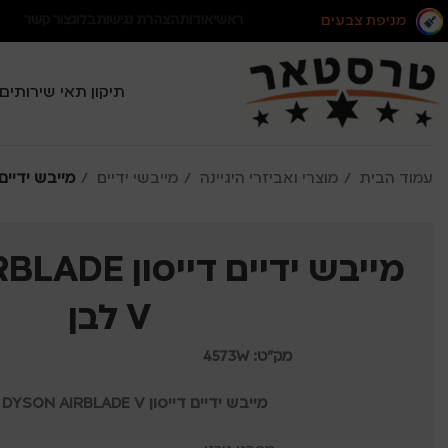
מניפת צבעים
ראשי
אודות
הצהרת נגישות
בלוג
צור קשר
תיקון תאי שירותים
עמוד הבית
מוצרי ואביזרי היגיינה
מייבשי ידיים
מייבש ידיים דייסון ADE V
מייבש ידיים די
V לבן
מק"ט:
4573W
מייבש ידיים דייסון DYSON AIRBLADE V צבע לבן