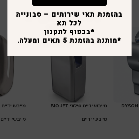
בהזמנת תאי שירותים – סבונייה
לכל תא
*בכפוף לתקנון
*מותנה בהזמנת 5 תאים ומעלה.
DYSON AIRB
מייבש ידיים סילוני BIO JET
מייבש ידיים – STREAM SF
מייבשי ידיים
מייבשי ידיים