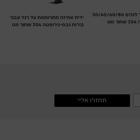
מאחז יד ישר לנכים 30/40/60/80
ידית אחיזה מתרוממת על רגל עבור
מט
נ
קירות גבס-נירוסטה 304 שחור מט
מ
מאחזי נכים
תחזרו אליי