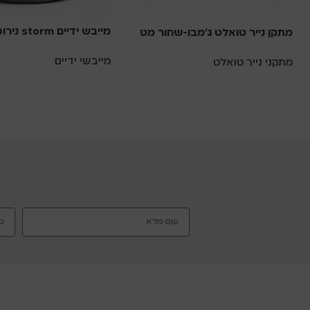
מייבש ידיים storm נירוסטה 304
מתקן נייר טואלט ג’מבו-שחור מט
מייבשי ידיים
מתקני נייר טואלט