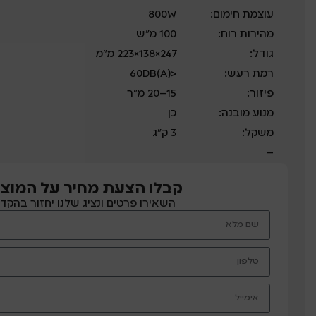
עוצמת חימום:
800W
מהירות רוח:
100 מ"ש
גודל:
247×138×223 מ"מ
רמת רעש:
<60DB(A)
פיזור:
15–20 מ"ר
מנוע מובנה:
כן
משקל:
3 ק"ג
–
קבלו הצעת מחיר על המוצר
השאירו פרטים ונציג שלנו יחזור בהקד