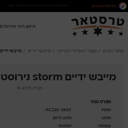
מניפת צבעים
ראשי
אודות
הצהרת נגישות
בלוג
צור קשר
תיקון תאי שירותים
עמוד הבית
מוצרי ואביזרי היגיינה
מייבשי ידיים
מייבש ידיים storm נירוסטה 304 שח
מייבש ידיים storm נירוסטה 304 שחור
מק"ט 4575-B
מפרט טכני
מתח:
AC220-240V~
מנוע:
מנוע חישן
עוצמה:
1400W