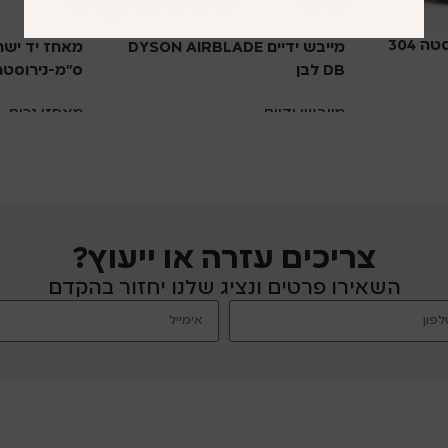
מייבש ידיים DYSON AIRBLADE
DB לבן
ס”מ-נירוסטה 304 שחור 
מייבשי ידיים
מאחזי נכים
צריכים עזרה או ייעוץ?
השאירו פרטים ונציג שלנו יחזור בהקדם