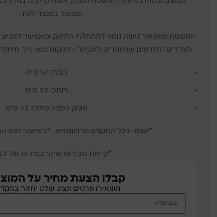
מעוצב ובטוח במיוחד, המשטח מספק אופטימיזציה בחלל 
ומקופל בצמוד לקיר.
המשטח מאפשר גישה נוחה להחתלת התינוק ומאפשר להגיע בקל
הצדדים ולמדפים שמיועדים לאביזרי תינוקות כמו: נייר, חיתול
גובה: 57 ס"מ
רוחב: 92 ס"מ
עומק במצב פתוח: 52 ס"מ
*עומד בכל התקנים הרלוונטיים. *באישור מכון ה
*קיימת סבירות שינוי במידות של כ10%
קבלו הצעת מחיר על המוצר
השאירו פרטים ונציג שלנו יחזור בהקד