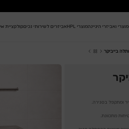
מוצרי ואביזרי היגיינה
מוצרי HPL
אביזרים לשירותי נכים
קולקציית Black View
תלה בייביקר
יקר
ר ומתקפל בסגירה.
חות מתכוונת.