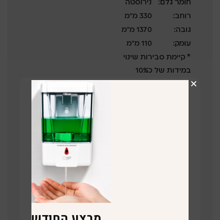
חומר גלם:
נירוסטה
רוחב:
330 מ”מ
גובה:
1370 מ”מ
עומק:
110 מ”מ
* קיימת סבירות שינוי
במידות של כ10%
קבלו הצעת מחיר על המוצר!
השאירו פרטים ונציג שלנו יחזור בהקדם
תחזרו אליי
קישור לוויז
מבצע החודש