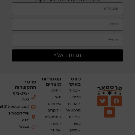
השאירו פרטים ונציג שלנו יחזור בהקדם
תחזרו אליי
ניווט
קטגוריות
פרטי
באתר
מוצרים
התקשרות
›
עמוד
› תיקון
072-395-
הבית
תאי
7167
› אודות
שירותים
nit@trestar.co.il
טרסטאר
›
לוקרים
שידלובסקי 1,
› יצירת
› ספסלים
יבנה
קשר
› מוצרי
Waze
› תיקון
ואביזרי