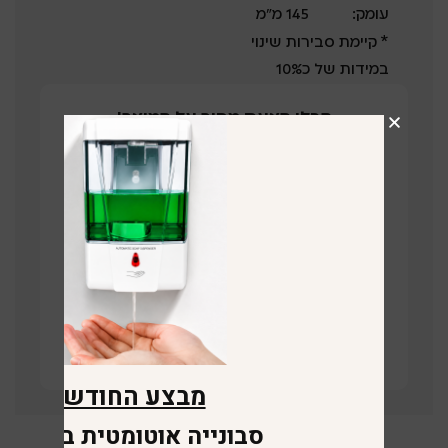
עומק:
145 מ”מ
* קיימת סבירות שינוי
במידות של כ10%
קבלו הצעת מחיר על המוצר!
השאירו פרטים ונציג שלנו יחזור בהקדם
תחזרו אליי
קישור לוויז
מבצע החודש
סבונייה אוטומטית במתנה