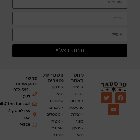
תחזרו אליי
ניווט
קטגוריות
פרטי
באתר
מוצרים
התקשרות
›
עמוד
› תיקון
072-395-
הבית
תאי
7167
› אודות
שירותים
nit@trestar.co.il
טרסטאר
›
לוקרים
שידלובסקי 1,
› יצירת
› ספסלים
יבנה
קשר
› מוצרי
Waze
› תיקון
ואביזרי
תאי
היגיינה