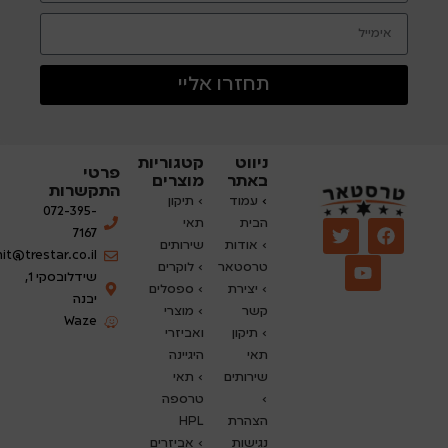
תחזרו אליי
ניווט
קטגוריות
פרטי
באתר
מוצרים
התקשרות
›
עמוד
› תיקון
072-395-
הבית
תאי
7167
› אודות
שירותים
nit@trestar.co.il
טרסטאר
›
לוקרים
שידלובסקי 1,
› יצירת
› ספסלים
יבנה
קשר
› מוצרי
Waze
› תיקון
ואביזרי
תאי
היגיינה
שירותים
› תאי
›
טרספה
הצהרת
HPL
נגישות
› אביזרים