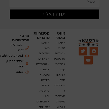
תחזרו אליי
ניווט
קטגוריות
פרטי
באתר
מוצרים
התקשרות
›
עמוד
› תיקון
072-395-
הבית
תאי
7167
› אודות
שירותים
nit@trestar.co.il
טרסטאר
›
לוקרים
שידלובסקי 1,
› יצירת
› ספסלים
יבנה
קשר
› מוצרי
Waze
› תיקון
ואביזרי
תאי
היגיינה
שירותים
› תאי
›
טרספה
הצהרת
HPL
נגישות
› אביזרים
›
בלוג
לשירותי