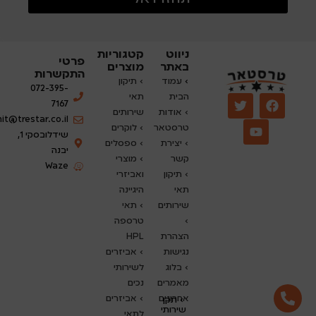
ניווט
קטגוריות
פרטי
באתר
מוצרים
התקשרות
›
עמוד
› תיקון
072-395-
הבית
תאי
7167
› אודות
שירותים
nit@trestar.co.il
טרסטאר
›
לוקרים
שידלובסקי 1,
› יצירת
› ספסלים
יבנה
קשר
› מוצרי
Waze
› תיקון
ואביזרי
תאי
היגיינה
שירותים
› תאי
›
טרספה
הצהרת
HPL
נגישות
› אביזרים
›
בלוג
לשירותי
מאמרים
נכים
אחרונים
› אביזרים
› תקן
שירותי
לתאי