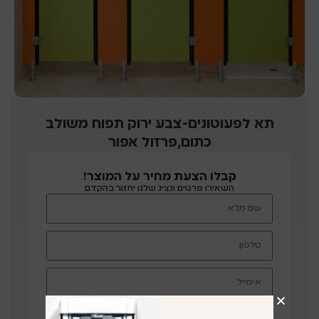
תא לפעוטונים-צבע ירוק תפוח משולב
כתום,פרזול אפור
קבלו הצעת מחיר על המוצר!
השאירו פרטים ונציג שלנו יחזור בהקדם