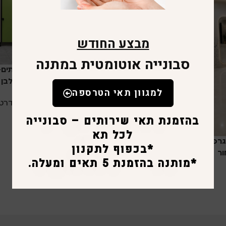
מבצע החודש
סבונייה אוטומטית במתנה
תא שירותים-
מייפל מולבן 
למגוון תאי הטרספה
תאי סטנדרט
בהזמנת תאי שירותים – סבונייה
לכל תא
גרפיט
תא שירותים-במבוק משולב אפור
*בכפוף לתקנון
ר
בטון,פרזול שחור
*מותנה בהזמנת 5 תאים ומעלה.
תאי סטנדרט