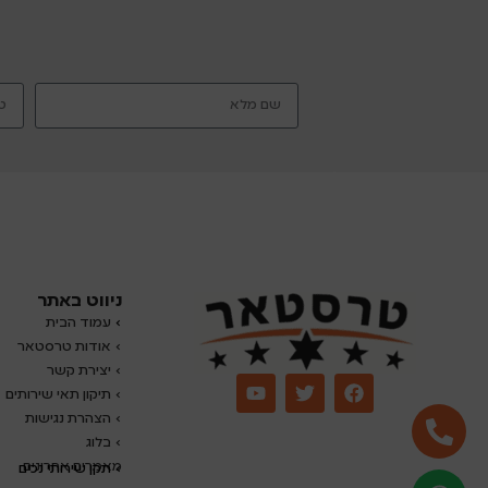
ניווט באתר
›
עמוד הבית
› אודות טרסטאר
› יצירת קשר
› תיקון תאי שירותים
› הצהרת נגישות
›
בלוג
מאמרים אחרונים
› תקן שירותי נכים