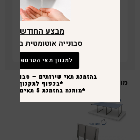
מבצע החודש
תחזרו אליי
סבונייה אוטומטית במתנה
קישור לוויז
למגוון תאי הטרספה
בהזמנת תאי שירותים – סבונייה לכ
מוצרים קשורים
*בכפוף לתקנון
*מותנה בהזמנת 5 תאים ומעלה.