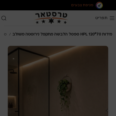
מניפת צבעים
תפריט
ספסל הלבשה מתקפל נירוסטה משולב HPL מידות 70*120
ספסל הלבשה מתקפל