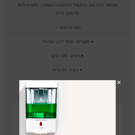
ספסל הלבשה מתקפל נירוסטה משולב HPL מידות
120/70 ס"מ
מפרט טכני –
• תוצרת: כחול לבן ישראל
• רוחב: 120 ס”מ
• גובה: 50 ס”מ
• עומק: 70 ס”מ
•צבע: על פי הזמנה ובהתאם למלאי
קבלו הצעת מחיר על המוצר!
השאירו פרטים ונציג שלנו יחזור בהקדם