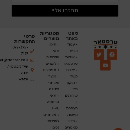
תחזרו אליי
ניווט
קטגוריות
פרטי
באתר
מוצרים
התקשרות
›
עמוד
› תיקון
072-395-
הבית
תאי
7167
› אודות
שירותים
nit@trestar.co.il
טרסטאר
›
לוקרים
שידלובסקי 1,
› יצירת
› ספסלים
יבנה
קשר
› מוצרי
Waze
› תיקון
ואביזרי
תאי
היגיינה
שירותים
› תאי
›
טרספה
הצהרת
HPL
נגישות
› אביזרים
›
בלוג
לשירותי
מאמרים
נכים