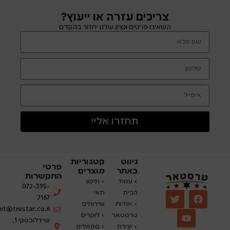
צריכים עזרה או ייעוץ?
השאירו פרטים ונציג שלנו יחזור בהקדם
תחזרו אליי
ניווט
קטגוריות
פרטי
באתר
מוצרים
התקשרות
›
עמוד
› תיקון
072-395-
הבית
תאי
7167
› אודות
שירותים
nit@trestar.co.il
טרסטאר
›
לוקרים
שידלובסקי 1,
› יצירת
› ספסלים