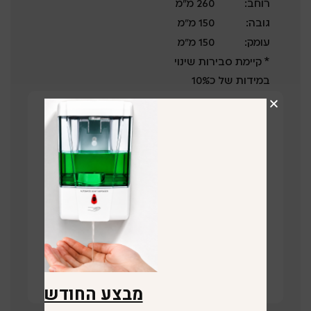
רוחב:
260 מ”מ
גובה:
150 מ”מ
עומק:
150 מ”מ
* קיימת סבירות שינוי
במידות של כ10%
קבלו הצעת מחיר על המוצר!
השאירו פרטים ונציג שלנו יחזור בהקדם
תחזרו אליי
קישור לוויז
מבצע החודש