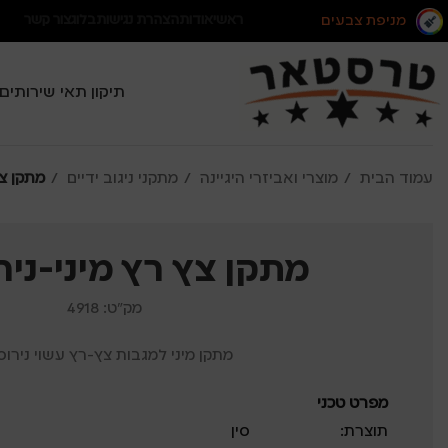
מניפת צבעים
ראשי
אודות
הצהרת נגישות
בלוג
צור קשר
תיקון תאי שירותים
עמוד הבית
מוצרי ואביזרי היגיינה
מתקני ניגוב ידיים
מתקן צץ
מתקן צץ רץ מיני-ני
מק"ט: 4918
מתקן מיני למגבות צץ-רץ עשוי נירו
מפרט טכני
תוצרת:
סין