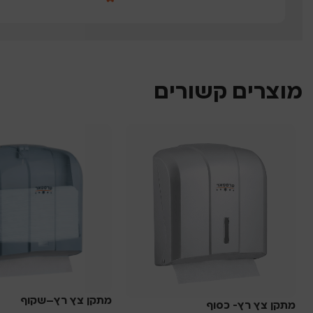
מוצרים קשורים
מתקן צץ רץ–שקוף
מתקן צץ רץ- כסוף