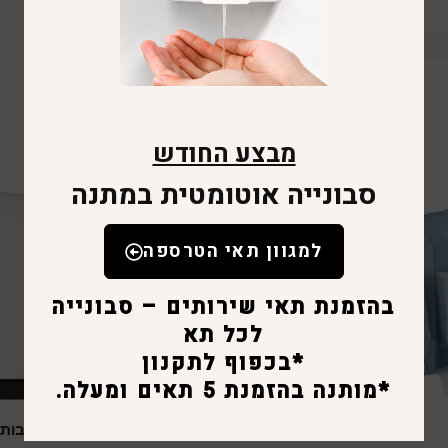
מבצע החודש
סבונייה אוטומטית במתנה
למגוון תאי הטרספה
בהזמנת תאי שירותים – סבונייה
לכל תא
*בכפוף לתקנון
*מותנה בהזמנת 5 תאים ומעלה.
מתקן צץ רץ גדול-שחור מט
מתקן מגבות-No touch לב