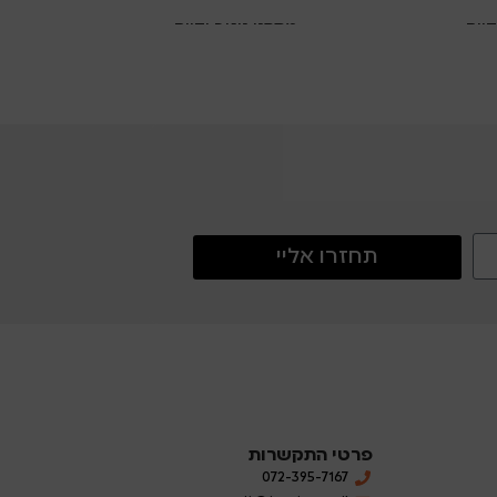
דיים
מתקני ניגוב ידיים
מ
תחזרו אליי
פרטי התקשרות
072-395-7167