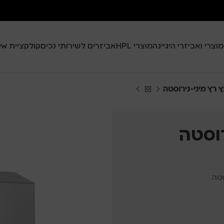
מוצרי ואביזרי היגיינה
מוצרי HPL
אביזרים לשירותי נכים
קולקציית Black View
 רץ מיני-נירוסטה
רוסטה
סטה