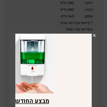
רוחב:
280 מ”מ
גובה:
380 מ”מ
עומק:
140 מ”מ
* קיימת סבירות שינוי
במידות של כ10%
קבלו הצעת מחיר על המוצר!
השאירו פרטים ונציג שלנו יחזור בהקדם
תחזרו אליי
קישור לוויז
מבצע החודש