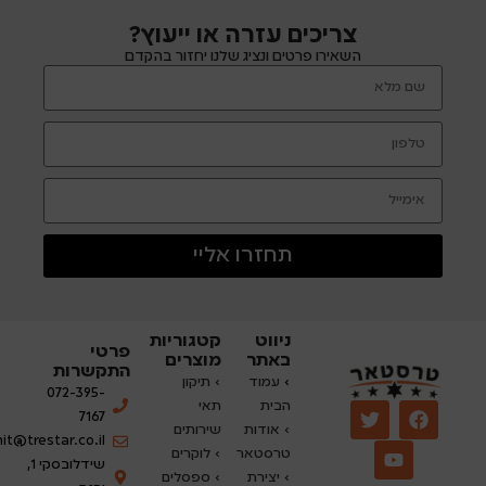
צריכים עזרה או ייעוץ?
השאירו פרטים ונציג שלנו יחזור בהקדם
תחזרו אליי
ניווט
קטגוריות
פרטי
באתר
מוצרים
התקשרות
›
עמוד
› תיקון
072-395-
הבית
תאי
7167
› אודות
שירותים
nit@trestar.co.il
טרסטאר
›
לוקרים
שידלובסקי 1,
› יצירת
› ספסלים