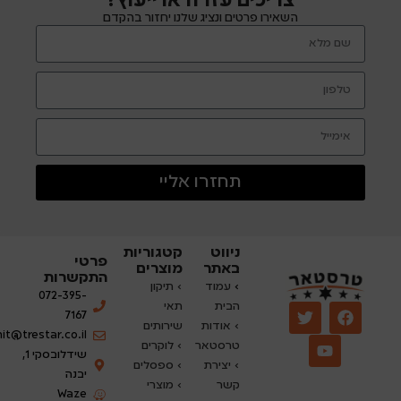
צריכים עזרה או ייעוץ?
השאירו פרטים ונציג שלנו יחזור בהקדם
תחזרו אליי
ניווט
קטגוריות
פרטי
באתר
מוצרים
התקשרות
›
עמוד
› תיקון
072-395-
הבית
תאי
7167
› אודות
שירותים
nit@trestar.co.il
טרסטאר
›
לוקרים
שידלובסקי 1,
› יצירת
› ספסלים
יבנה
קשר
› מוצרי
Waze