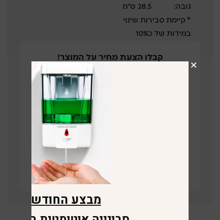
גובה:
28.5 ס”מ
* קיימת סבירות שינוי
במידות של כ10%
קבלו הצעת מחיר על המוצר!
השאירו פרטים ונציג שלנו יחזור בהקדם
תחזרו אליי
קישור לוויז
מבצע החודש
סבונייה אוטומטית במתנה