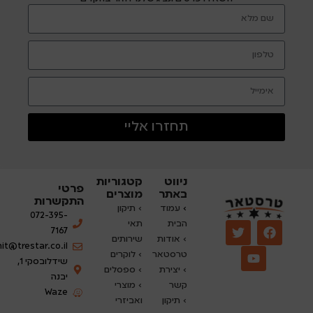
תחזרו אליי
ניווט
קטגוריות
פרטי
באתר
מוצרים
התקשרות
›
עמוד
› תיקון
072-395-
הבית
תאי
7167
› אודות
שירותים
nit@trestar.co.il
טרסטאר
›
לוקרים
שידלובסקי 1,
› יצירת
› ספסלים
יבנה
קשר
› מוצרי
Waze
› תיקון
ואביזרי