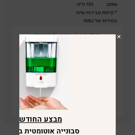
עומק:
130 מ”מ
* קיימת סבירות שינוי
במידות של כ10%
קבלו הצעת מחיר על המוצר!
השאירו פרטים ונציג שלנו יחזור בהקדם
תחזרו אליי
קישור לוויז
מבצע החודש
סבונייה אוטומטית במתנה