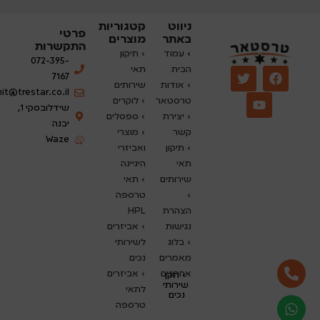
ניווט
קטגוריות
פרטי
באתר
מוצרים
התקשרות
›
עמוד
› תיקון
072-395-
הבית
תאי
7167
› אודות
שירותים
nit@trestar.co.il
טרסטאר
›
לוקרים
שידלובסקי 1,
› יצירת
› ספסלים
יבנה
קשר
› מוצרי
Waze
› תיקון
ואביזרי
תאי
היגיינה
שירותים
› תאי
›
טרספה
הצהרת
HPL
נגישות
› אביזרים
›
בלוג
לשירותי
מאמרים
נכים
אחרונים
› אביזרים
› תקן
שירותי
לתאי
נכים
טרספה