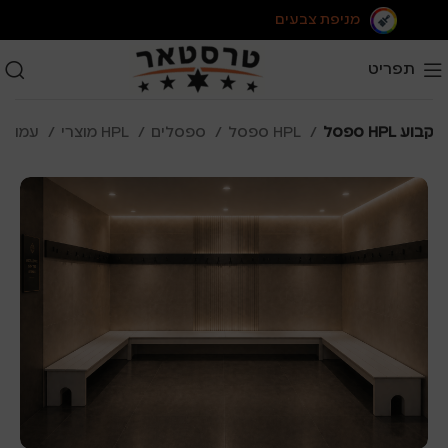
מניפת צבעים
תפריט
ספסל HPL קבוע
ספסל HPL
ספסלים
מוצרי HPL
עמוד הבית