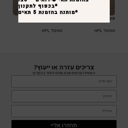
*בכפוף לתקנון
*מותנה בהזמנת 5 תאים ומעלה.
ספסל 32X45 HPL
ספסל HPL
ספסל HPL
ספסל HPL
צריכים עזרה או ייעוץ?
השאירו פרטים ונציג שלנו יחזור בהקדם
תחזרו אליי