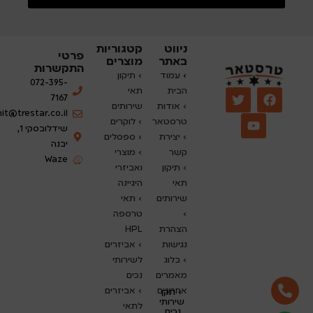
ניווט
קטגוריות
פרטי
באתר
מוצרים
התקשרות
›
עמוד
› תיקון
072-395-
הבית
תאי
7167
› אודות
שירותים
nit@trestar.co.il
טרסטאר
›
לוקרים
שידלובסקי 1,
› יצירת
› ספסלים
יבנה
קשר
› מוצרי
Waze
› תיקון
ואביזרי
תאי
היגיינה
שירותים
› תאי
›
טרספה
הצהרת
HPL
נגישות
› אביזרים
›
בלוג
לשירותי
מאמרים
נכים
אחרונים
› אביזרים
› תקן
שירותי
לתאי
נכים